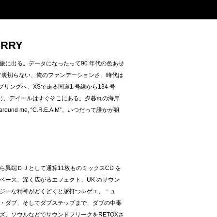
ERRY
の旅に出る。データになったって90 年代の色あせ
決して裏切らない、俺のファンデーションさ。時代は
リングへ、XSで走る国道1 号線から134 号
んな感じ、デイールはすぐそこにある。夕暮れの海岸
 around me, “C.R.E.A.M”。いつだって誰かが狙
異端ＤＪとして通算11枚ものミックスCD を
ベース、深く広がるエフェクト、UK のサウン
ジーな精神がどくどくと脈打つレゲエ、ニュ
・ダブ、そしてダブステップまで、ダブの中毒
ズ、ソウルなどでサウンドフリークをRETOXさ