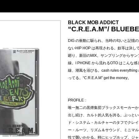
BLACK MOB ADDICT
“C.R.E.A.M”/ BLUEB
DIG の衝動に駆られ、当時の匂いと記憶
ないHIP HOP は再現される。奴等は
廻り、新旧のMIX。サンプリングからサンプ
線。I PHONE から流れるOTO はこ
線、潮風を浴びる。cash rules everything
ってる。“C.R.E.A.M” get the money。
PROFILE :
唯一無二の黒煙集団ブラックスモーカーから
出し続け、カルト的人気を誇る。ぶっとい
ド・システム・カルチャーのタフでクレイ
ー・ルーツ、リズム＆サウンド、ミニマル
性で襲いかかる。時にヒップホップ、ジャ