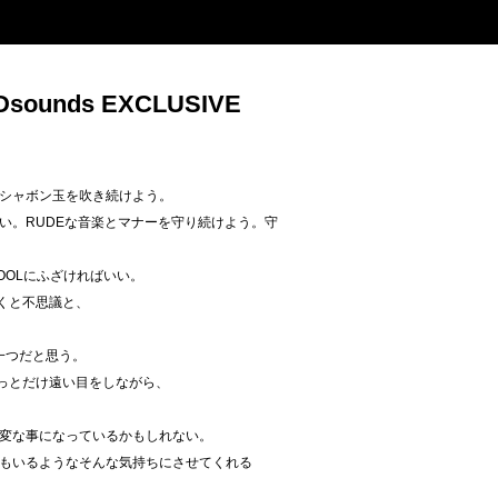
Dsounds EXCLUSIVE
シャボン玉を吹き続けよう。
い。RUDEな音楽とマナーを守り続けよう。守
OOLにふざければいい。
くと不思議と、
楽の一つだと思う。
ょっとだけ遠い目をしながら、
変な事になっているかもしれない。
もいるようなそんな気持ちにさせてくれる