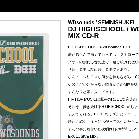
WDsounds / SEMINISHUKEI
DJ HIGHSCHOOL / W
MIX CD-R
DJ HIGHSCHOOL 4 WDsounds. LTD.
夢が膨らんで消えて行っても、ストローで
グラスの割れる音の上で、遊び続ければい
り続ける事は攻め続ける事でもある。
なんて、シリアスな何かを持ちながら、C
その何だか分からない情景がこのMIXを聴
すんなりと頭に入って来る。
HIP HOP MUSICは現在のRUDEな音
それを、歩き続けるHIGHSCHOOLがち
伝えてくれる。RUDEなリズムとメロー。
静かに燃え、徐々に広がって気付いたら大
そんな事に気付いた夜明け前の時間にいつ
EXCLUSIVE MIX。