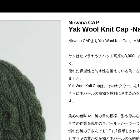
Nirvana CAP
Yak Wool Knit Cap -Na
Nirvana CAPよりYak Wool Knit Cap。MAD
ヤクはヒマラヤやチベット高原の3,000
く、
優れた保温性と防水性を備えている為、古
ました。
Yak Wool Knit Capは、そのヤクウール
さらにネパールの植物を原料に草木染めを
す。
染めの色味や、編み目の模様、形や厚みなど、
全ての作業を現地のネパール人が一つ一つ
慣れた編み子さんでも1日に1個半しか作
ヒマラヤの豊かな産物とネパールの伝統的