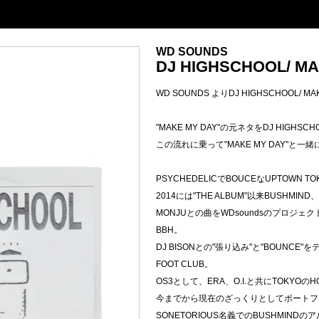
WD SOUNDS
DJ HIGHSCHOOL/ MA
WD SOUNDS よりDJ HIGHSCHOOL/ MA
"MAKE MY DAY"の元ネタをDJ HIGHSC
この流れに乗って"MAKE MY DAY"と
PSYCHEDELICでBOUCEなUPTOWN TO
2014には"THE ALBUM"以来BUSHMI
MONJUとの曲をWDsoundsのプロジェクト
BBH。
DJ BISONとの"張り込み"と"BOUNC
FOOT CLUB。
OS3として、ERA、O.I.と共にTOKYOのHO
今までから現在のざっくりとしてポートフ
SONETORIOUS名義でのBUSHMIND