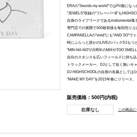
ERAの"3words my world"ではPV曲にな
"JEWELS"収録の"フレーバーB"もHIGHS
自身のライフワークであるinstrumental
専門店での展開で300枚前後を毎回売り上げ
CAMPANELLAの"vivid"にも"AND SO
時にふらっと誰かのLIVEのバックDJもつ
"MIN-NA-NO"の5周年のMIXやTOO SM
自分のスタンスを広いフィールドに持ち込
トラックメーカー、DJとして短く無いキ
DJ HIGHSCHOOLの自身の名義としては
"MAKE MY DAY"を2015年春にリリース。
販売価格：500円(内税)
在庫なし
この商品に