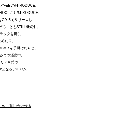
った"FEEL"をPRODUCE。
CHOOLによるPRODUCE。
集をCD-Rでリリースし、
ることもSTILL継続中。
"でトラックを提供、
とめたり。
ELLのMIXを手掛けたりと。
みつつ活動中。
ャリアを持つ、
1stとなるアルバム
ついて問い合わせる