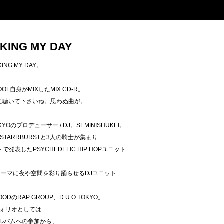
KING MY DAY
KING MY DAY。
HOOL自身がMIXしたMIX CD-R。
一緒に聴いて下さいね。思わぬ曲が。
KYOのプロデューサー / DJ。SEMINISHUKEI。
ND、STARRBURSTと3人の騎士が集まり
で発表したPSYCHEDELIC HIP HOPユニット
E"をテーマに夜や空間を彩り踊らせるDJユニット
ODのRAP GROUP、D.U.O.TOKYO。
ォリオとしては
のアルバムへの参加から、