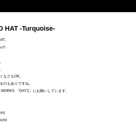
HAT -Turquoise-
HAT。
ルの
。
、
くなどもOK。
るのもありですね。
T WORKS 「DAY'Z」にお願いしています。
m)
cm)