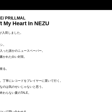
E/ PRILLMAL
t My Heart In NEZU
n NEZUが入荷しました。
ラシ。
入った誰かのニュースペーパー。
書かれた白い封筒。
座る。
。丁寧にレコードをプレイヤーに置いて行く。
なのは気のせいじゃないと思う。
わらない夏のTALE。
ついて問い合わせる