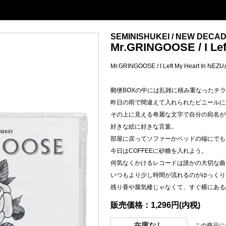
SEMINISHUKEI / NEW DECAD
Mr.GRINGOOSE / I Lef
Mr.GRINGOOSE / I Left My Heart I
郵便BOXの中には乱雑に積み重なったチ
昨日の雨で間違えて入れられたビニールに
その上に見える奇麗な文字で自分の宛名が
好きな絵に好きな言葉。
部屋に戻ってソファーかベッドの端にでも
今日はCOFFEEに砂糖を入れよう。
何気なくかけるレコードは誰かの大切な曲
いつもより少し時間が流れるのがゆっくり
残り香や蜃気楼じゃなくて、すぐ横にある終
販売価格：1,296円(内税)
在庫なし
この商品に