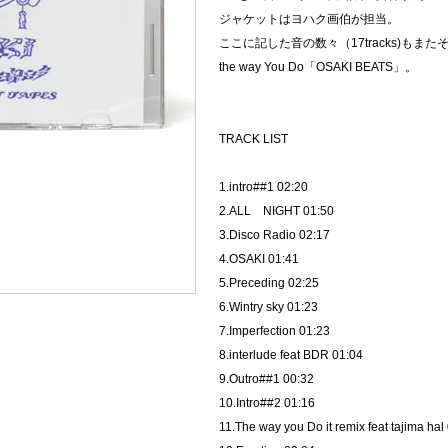
ジャケットはヨハク画伯が担当。
ここに記した音の数々（17tracks)も
the way You Do「OSAKI BEATS」。
TRACK LIST
1.intro##1 02:20
2.ALL NIGHT 01:50
3.Disco Radio 02:17
4.OSAKI 01:41
5.Preceding 02:25
6.Wintry sky 01:23
7.Imperfection 01:23
8.interlude feat BDR 01:04
9.Outro##1 00:32
10.Intro##2 01:16
11.The way you Do it remix feat tajima hal