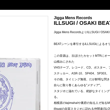
Jigga Mens Records
ILLSUGI / OSAKI BEA
Jigga Mens RecordsよりILLSUGI / OSAK
BEATシーンを牽引するILLSUGIによるオ
この音源は、古ぼけたカセットMTRにオーバ
山積みにされた
VHSテープ。レコード、CD。ポスター、
ステッカー、ASR-10、SP404、SP303。
その他、タイミング無視、だが鮮明な閃き
自らに取り巻くあらゆる''メディア''。
スタジオに溢れている、絶妙なタイミング
る。
相模原のtajimahalや裏府の知る人ぞ知るMC
illsugiの自室スタジオに訪れる仲間達(SL