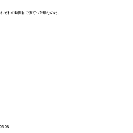
またそれぞれの時間軸で脈打つ鼓動なのだ。
 05:08