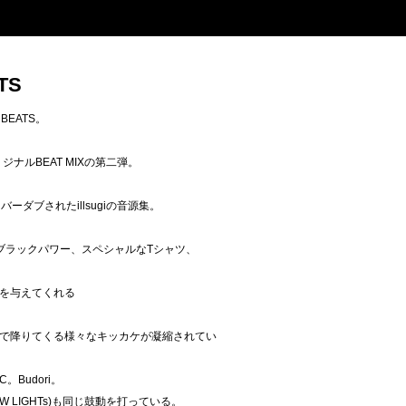
TS
I BEATS。
リジナルBEAT MIXの第二弾。
ーダブされたillsugiの音源集。
ブラックパワー、スペシャルなTシャツ、
を与えてくれる
で降りてくる様々なキッカケが凝縮されてい
。Budori。
OW LIGHTs)も同じ鼓動を打っている。