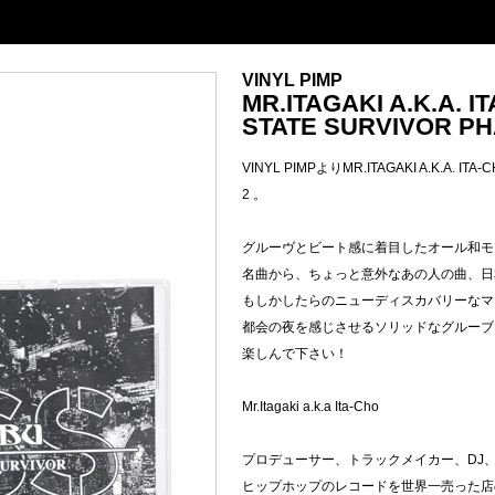
VINYL PIMP
MR.ITAGAKI A.K.A. I
STATE SURVIVOR PH
VINYL PIMPよりMR.ITAGAKI A.K.A. ITA-
2 。
グルーヴとビート感に着目したオール和モ
名曲から、ちょっと意外なあの人の曲、日
もしかしたらのニューディスカバリーなマ
都会の夜を感じさせるソリッドなグルーブ
楽しんで下さい！
Mr.Itagaki a.k.a Ita-Cho
プロデューサー、トラックメイカー、DJ
ヒップホップのレコードを世界一売った店