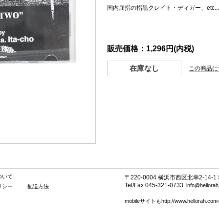
国内屈指の指黒クレイト・ディガー、etc......
販売価格：1,296円(内税)
在庫なし
この商品に
ついて
〒220-0004 横浜市西区北幸2-14-1 SE
Tel/Fax:045-321-0733
info@hellora
リシー
配送方法
mobileサイトもhttp://www.hellorah