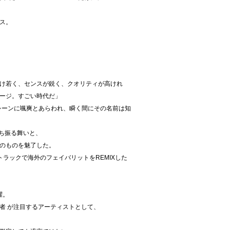
ース。
け若く、センスが鋭く、クオリティが高けれ
ージ。すごい時代だ」
。16 歳でシーンに颯爽とあらわれ、瞬く間にその名前は知
な立ち振る舞いと、
のものを魅了した。
自らのトラックで海外のフェイバリットをREMIXした
躍。
者 が注目するアーティストとして、