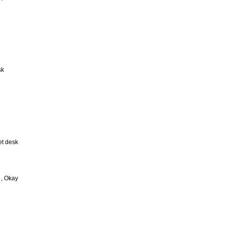
sk
et desk
 , Okay