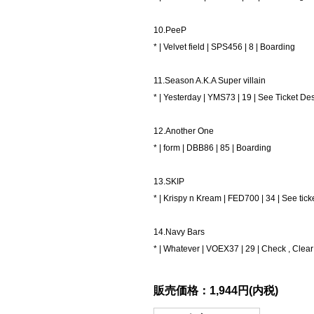
10.PeeP
* | Velvet field | SPS456 | 8 | Boarding
11.Season A.K.A Super villain
* | Yesterday | YMS73 | 19 | See Ticket De
12.Another One
* | form | DBB86 | 85 | Boarding
13.SKIP
* | Krispy n Kream | FED700 | 34 | See tick
14.Navy Bars
* | Whatever | VOEX37 | 29 | Check , Clear
販売価格：1,944円(内税)