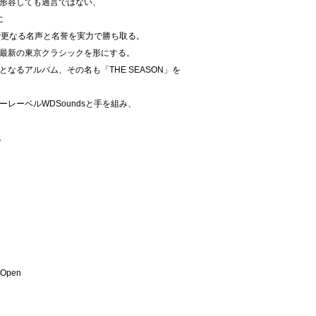
形容しても過言ではない、
に
KS」で更なる名声と名誉を実力で勝ち取る。
最新の東京クラシックを形にする。
なるアルバム、その名も「THE SEASON」を
レーベルWDSoundsと手を組み、
。
e Open