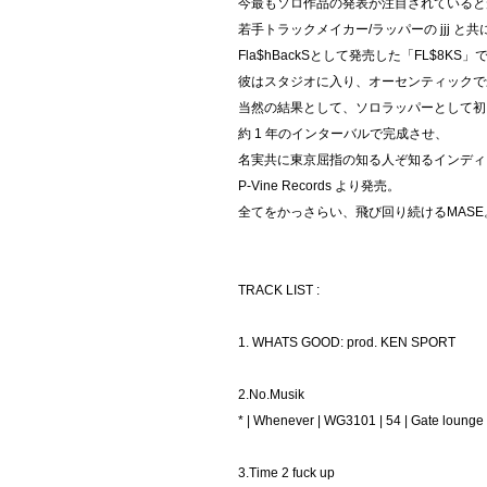
今最もソロ作品の発表が注目されていると
若手トラックメイカー/ラッパーの jjj と共
Fla$hBackSとして発売した「FL$8
彼はスタジオに入り、オーセンティックで
当然の結果として、ソロラッパーとして初と
約 1 年のインターバルで完成させ、
名実共に東京屈指の知る人ぞ知るインディー
P-Vine Records より発売。
全てをかっさらい、飛び回り続けるMASE
TRACK LIST :
1. WHATS GOOD: prod. KEN SPORT
2.No.Musik
* | Whenever | WG3101 | 54 | Gate loung
3.Time 2 fuck up