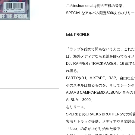
このinstrumentalは街の至極の音楽。
SPECIALなアルバム限定600枚でのリリ
febb PROFILE
「ラップを始めて間もないうえに、これだ
ば、海外メディアなら表紙を飾ってるイメ
DJ / RAPPER / TRACKMAKER
れ渡る。
PARTYやDJ、MIXTAPE、RAP。自由
そのスキルは観るものを、そしてシーンそ
ADAMS CAMPのREMIX ALBUMと
ALBUM「3000」
をリリース。
SPERBとのCRACKS BROTHERSでの暗
客演とトラック提供。メディアや音楽関係
「febb」の名が上がり始めた最中、