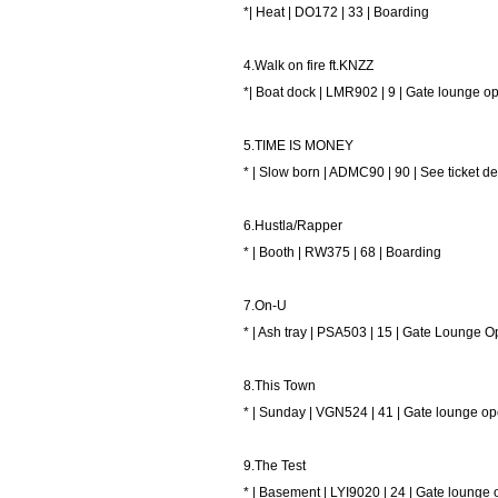
*| Heat | DO172 | 33 | Boarding
4.Walk on fire ft.KNZZ
*| Boat dock | LMR902 | 9 | Gate lounge o
5.TIME IS MONEY
* | Slow born | ADMC90 | 90 | See ticket d
6.Hustla/Rapper
* | Booth | RW375 | 68 | Boarding
7.On-U
* | Ash tray | PSA503 | 15 | Gate Lounge 
8.This Town
* | Sunday | VGN524 | 41 | Gate lounge o
9.The Test
* | Basement | LYI9020 | 24 | Gate lounge