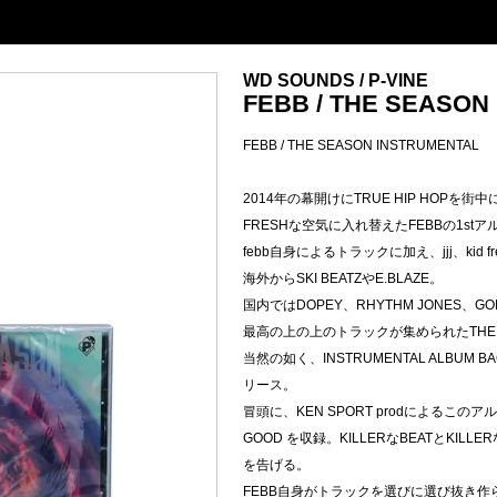
WD SOUNDS / P-VINE
FEBB / THE SEASON
FEBB / THE SEASON INSTRUMENTAL
2014年の幕開けにTRUE HIP HOPを街
FRESHな空気に入れ替えたFEBBの1stアルバ
febb自身によるトラックに加え、jjj、kid 
海外からSKI BEATZやE.BLAZE。
国内ではDOPEY、RHYTHM JONES、
最高の上の上のトラックが集められたTHE 
当然の如く、INSTRUMENTAL ALBUM BAC
リース。
冒頭に、KEN SPORT prodによるこのア
GOOD を収録。KILLERなBEATとKILLE
を告げる。
FEBB自身がトラックを選びに選び抜き作られ