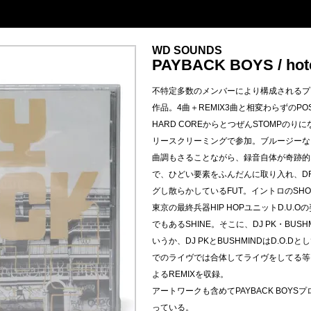
WD SOUNDS
PAYBACK BOYS / hote
不特定多数のメンバーにより構成されるプロジ
作品。4曲＋REMIX3曲と相変わらずのPOS
HARD COREからとつぜんSTOMPのりにな
リースクリーミングで参加。ブルージーなギ
曲調もさることながら、録音自体が奇跡的な仕上
で、ひどい要素をふんだんに取り入れ、DRE
グし散らかしているFUT。イントロのSHOUT
東京の最終兵器HIP HOPユニットD.U.
でもあるSHINE。そこに、DJ PK・BUSH
いうか、DJ PKとBUSHMINDはD.O.D
でのライヴでは合体してライヴをしてる等、P
よるREMIXを収録。
アートワークも含めてPAYBACK BOY
っている。