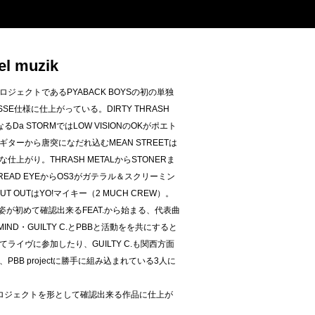
l muzik
ェクトであるPYABACK BOYSの初の単独
SE仕様に仕上がっている。DIRTY THRASH
るDa STORMではLOW VISIONのOKがポエト
ターから唐突になだれ込むMEAN STREETは
がり。THRASH METALからSTONERま
AD EYEからOS3がガテラル＆スクリーミン
 OUTはYO!マイキー（2 MUCH CREW）。
Oの姿が初めて確認出来るFEAT.から始まる、代表曲
MIND・GUILTY C.とPBBと活動をを共にすると
としてライヴに参加したり、GUILTY C.も関西方面
BB projectに勝手に組み込まれている3人に
Sプロジェクトを形として確認出来る作品に仕上が