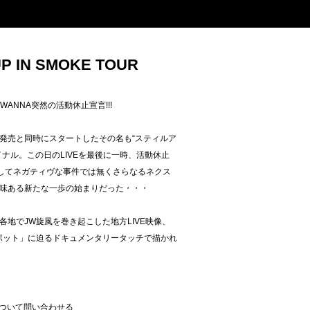
P IN SMOKE TOUR
SWANNA突然の活動休止宣言!!!
X」の発売と同時にスタートしたその名も“スティルア
ナル。この日のLIVEを最後に一時、活動休止
決してネガティヴな事件では無くさらなるネクス
味ある新たな一歩の始まりだった・・・
地でJW旋風を巻き起こした地方LIVE映像、
スポット」に迫るドキュメンタリータッチで描かれ
ついて問い合わせる