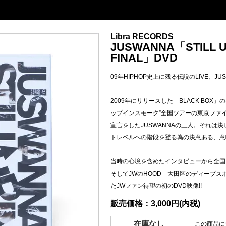
Libra RECORDS
JUSWANNA「STILL U
FINAL」DVD
09年HIPHOP史上に残る伝説のLIVE、JU
2009年にリリースした「BLACK BO
ップインスモーク”全国ツアーの東京ファイ
宣言をしたJUSWANNAの三人。それは
トレベルへの階段を登る為の決意ある、意
当時の心境を含めたインタビューから全国各
そしてJWのHOOD「大田区のディープ
たJWファン待望の初のDVD映像!!
販売価格：3,000円(内税)
在庫なし
この商品に