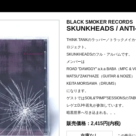
BLACK SMOKER RECORDS
SKUNKHEADS / ANTI
THINK TANKのラッパー／トラックメ
ロジェクト。
SKUNKHEADSのフル・アルバムです。
メンバーは
ROAD "DAWGGY" a.k.a BABA（MPC & 
MATSU"ZAKI"HAZE（GUITAR & NOIZE）
KEITA MORISAWA（DRUMS）
になります。
ゲストではSOIL&"PIMP"SESSIONSのTAB
レゲエDJ牛若丸が参加しています。
暗黒世界へ引き込まれる。。。
販売価格：2,415円(内税)
在庫なし
この商品に