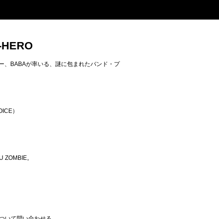
-HERO
イカー、BABAが率いる、謎に包まれたバンド・プ
VOICE）
U ZOMBIE。
ついて問い合わせる