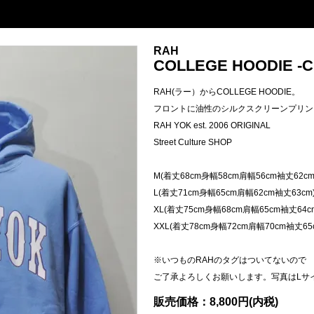
RAH
COLLEGE HOODIE -C.
RAH(ラー）からCOLLEGE HOODIE。
フロントに油性のシルクスクリーンプリン
RAH YOK est. 2006 ORIGINAL
Street Culture SHOP
M(着丈68cm身幅58cm肩幅56cm袖丈62cm
L(着丈71cm身幅65cm肩幅62cm袖丈63cm
XL(着丈75cm身幅68cm肩幅65cm袖丈64c
XXL(着丈78cm身幅72cm肩幅70cm袖丈65
※いつものRAHのタグはついてないので
ご了承よろしくお願いします。写真はLサ
販売価格：8,800円(内税)