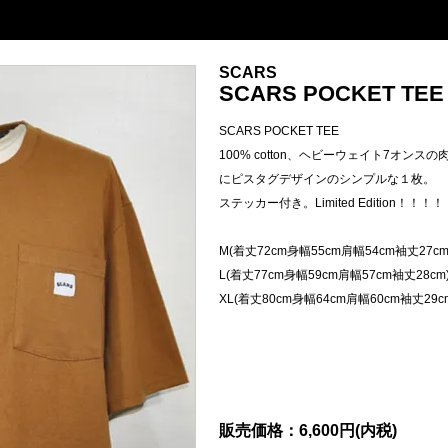
SCARS
SCARS POCKET TEE 
SCARS POCKET TEE
100% cotton、ヘビーウェイト7オンスの
にピスタグデザインのシンプルな１枚。
ステッカー付き。Limited Edition！！！！
M(着丈72cm身幅55cm肩幅54cm袖丈27cm
L(着丈77cm身幅59cm肩幅57cm袖丈28cm
XL(着丈80cm身幅64cm肩幅60cm袖丈29c
販売価格：6,600円(内税)