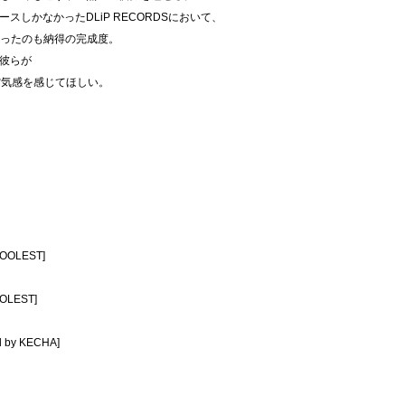
しかなかったDLiP RECORDSにおいて、
決まったのも納得の完成度。
彼らが
"の空気感を感じてほしい。
KOOLEST]
OOLEST]
d by KECHA]