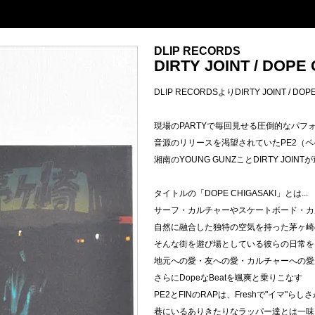
DLIP RECORDS
DIRTY JOINT / DOPE
DLIP RECORDSよりDIRTY JOINT / DOP
現場のPARTYで毎回見せる圧倒的なパフ
音源のリリースを渇望されていたPE2（ペ
湘南のYOUNG GUNZことDIRTY JOI
タイトルの「DOPE CHIGASAKI」とは...
サーフ・カルチャーやスケートボード・カ
自然に融合した独特の空気を持った茅ヶ崎
そんな街を遊び場としている彼らの日常を
地元への愛・友への愛・カルチャーへの愛
さらにDopeなBeatを颯爽と乗りこなす
PE2とFINのRAPは、Freshで"イマ
巷にいるありきたりなラッパー達とは一味