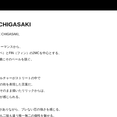
 CHIGASAKI
E CHIGASAKI。
ォーマンスから、
ペ）とFIN（フィン）の2MCを中心とする、
NTが遂にそのベールを脱ぐ。
ルチャーがストリートの中で
の街を表現した言葉だ。
そのまま描いたリリックからは、
が感じられる。
"らしさがありながら、ブレない芯の強さを感じる。
も二味も違う唯一無二の個性を魅せる。