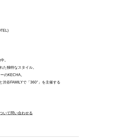
OTEL)
動中。
入れた独特なスタイル。
カーのKECHA。
渋谷FAMILYで「360°」を主催する
ついて問い合わせる