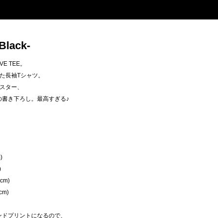
Black-
EVE TEE。
た長袖Tシャツ。
スター、
ィーの書き下ろし。最高すぎる♪
)
)
cm)
cm)
のハンドプリントになるので、