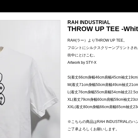
RAH INDUSTRIAL
THROW UP TEE -Whit
RAH(ラー）よりTHROW UP TEE。
フロントにシルクスクリーンプリントされ
街中にとけこむ。
Artwork by STY-X
S(着丈66cm身幅46cm肩幅45cm袖丈19cm
M(着丈71cm身幅50cm肩幅49cm袖丈21cm
L(着丈76cm身幅55cm肩幅54cm袖丈22.5c
XL(着丈79cm身幅60cm肩幅59cm袖丈23c
XXL(着丈80cm身幅66cm肩幅65cm袖丈23
※こちらの商品はRAH INDUSTRIAL
ご了承よろしくお願いします。