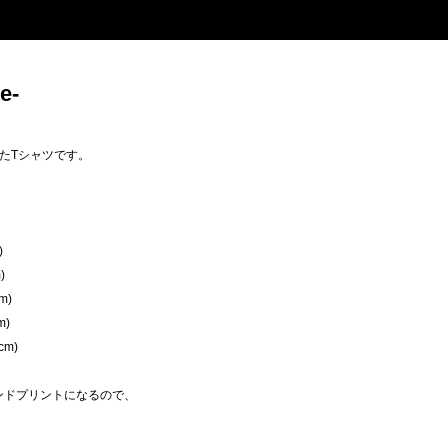
e-
たTシャツです。
)
)
m)
m)
cm)
のハンドプリントになるので、