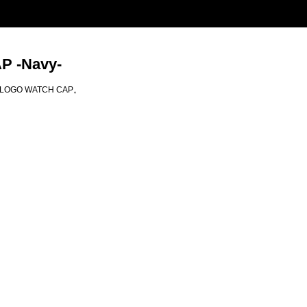
 -Navy-
GO WATCH CAP。