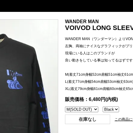
WANDER MAN
VOIVOD LONG SLEEVE
WANDER MAN（ワンダーマン）よりVOIVOD
左胸、両袖にナイスなグラフィックがプリ
現場にいる人はこのブランドが
良い動きをしている事は知ってるはずです
M(着丈71cm身幅52cm肩幅51cm袖丈61cm
L(着丈77cm身幅54cm肩幅53cm袖丈63cm
XL(着丈79cm身幅61cm肩幅60cm袖丈65c
販売価格：6,480円(内税)
在庫なし
この商品に