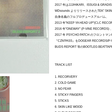
2017 年はJJJ/HIKARI、ISSUGI & GRADIS 
WDsounds よりリリースされたTEK” SKIN O
自身名義のフルプロデュースアルバム、
2013 年"KEEP YA HEAD UP"(CLC REC
2016 年"ONEWAY” (P-VINE RECORDS) 
2017 年 PSYCHO PATCH のフロントマン
『CZN'PASS』をDOGEAR RECORDS/P
BUDS REPORT 等のBOOTLEG BEA
TRACK LIST
1. RECORVERY
2. COLD GAME
3. NO FEAR
4. STICKY FINGERS
5. STICKS
6. SKIN LIKE WOOD