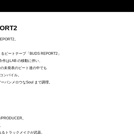
PORT2
REPORT2。
るビートテープ「BUDS REPORT2」
あたる今作はLAB の移動に伴い、
在までの未発表のビート達の中でも
しコンパイル。
ーバンメロウなSoul まで調理。
/PRODUCER。
、
されるトラックメイクが武器。