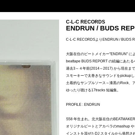
C-L-C RECORDS
ENDRUN / BUDS RE
C-L-C RECORDSよりENDRUN / BUDS 
大阪在住のビートメイカー"ENDRUN" によ
beattape BUDS REPORT の続編に
過去3～４年前(2014～2017) から現
スモーキーで太巻きなサウンドをpickup
土着的なサンプルソース～漆黒のRock、ア
ゆったり聴ける17tracks 短編集。
PROFILE : ENDRUN
S58 年生まれ。北大阪在住のBEATMAKER
オリジナルビートとアカペラのmashup や
インストを混ぜたDJ スタイルから発想