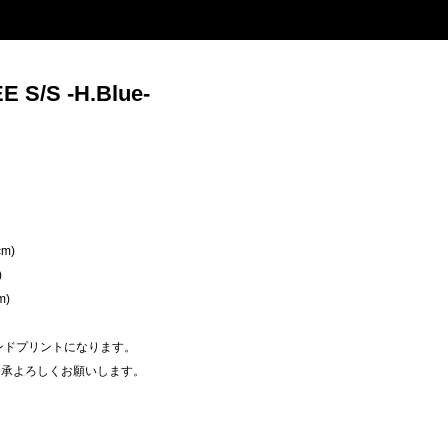
 S/S -H.Blue-
。
、
m)
)
m)
のハンドプリントになります。
了承よろしくお願いします。