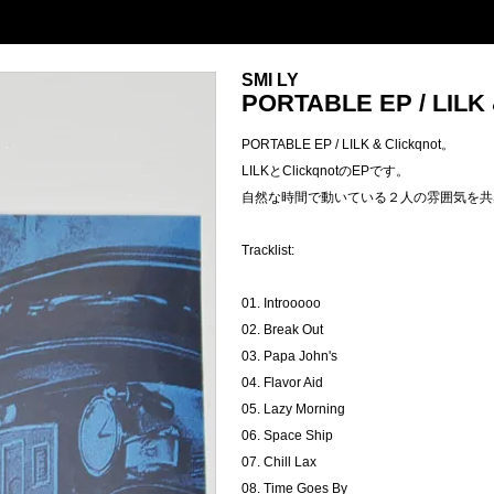
SMI LY
PORTABLE EP / LILK 
PORTABLE EP / LILK & Clickqnot。
LILKとClickqnotのEPです。
自然な時間で動いている２人の雰囲気を共
Tracklist:
01. Introoooo
02. Break Out
03. Papa John's
04. Flavor Aid
05. Lazy Morning
06. Space Ship
07. Chill Lax
08. Time Goes By