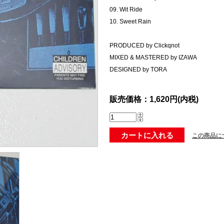
09. Wit Ride
10. Sweet Rain
PRODUCED by Clickqnot
MIXED & MASTERED by IZAWA
DESIGNED by TORA
販売価格：1,620円(内税)
この商品に