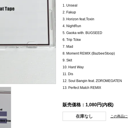
1. Unseal
2. Fakup
3. Horizon feat.Toxin
4. NightRun
5. Gaoka with. BUGSEED
6. Trip Tckw
7. Mad
8. Moment REMIX (BazbeeStoop)
9. Skit
10. Hard Way
11. Dis
12. Soul Bangin feat. ZOROMEGATEN
13. Perfect Match REMIX
販売価格：1,080円(内税)
在庫なし
この商品に