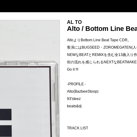
AL TO
Alto / Bottom Line Be
AltoよりBottom Line Beat Tape CDR。
客演にはBUGSEED・ZOROMEGATEN
NEWなBEATとREMIXを含む全13曲入り
街の流れを感じられるNEXTなBEATMAK
Go it !!!
-PROFILE -
Alto(BazbeeStoop)
93'steez
beats&dj
TRACK LIST