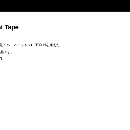
at Tape
(人化イルミネーション)・TOXINを迎えた
作品です。
ER。