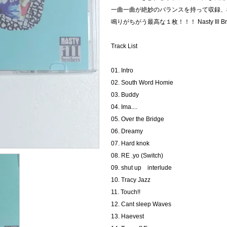
一曲一曲が絶妙のバランスを持って収録、
鳴りがちがう最高な１枚！！！ Nasty Ill Broth
Track List
01. Intro
02. South Word Homie
03. Buddy
04. Ima....
05. Over the Bridge
06. Dreamy
07. Hard knok
08. RE .yo (Switch)
09. shut up interlude
10. Tracy Jazz
11. Touch!!
12. Cant sleep Waves
13. Haevest