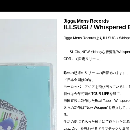
Jigga Mens Records
ILLSUGI / Whispered 
Jigga Mens RecordsよりILLSUGI / Whispe
ILL-SUGIのNEWでNastyな音源集''Whispere
CDRにて限定リリース。
昨年の怒涛のリリースの反響そのままに、今年
て日本全国は勿論、
ヨーロッパ、アジアを飛び回っているILL-S
新作は今年初頭のTOUR LIFEを経て、
帰国直後に制作したBeat Tape「Whispered
久々の新作は”New Weapon”を導入して
る。
生活の拠点であった横浜にて作られた音源は
Jazz Drumを思わせるドラマチックな展