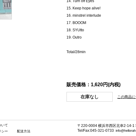
14. Turn off Eyes
15. Keep hope alive!
16. minstrel interlude
17. BOOOM
18. SYUtto
19. Outro
Total/28min
販売価格：1,620円(内税)
在庫なし
この商品に
ついて
〒220-0004 横浜市西区北幸2-14-1 SE
Tel/Fax:045-321-0733
info@hellora
リシー
配送方法