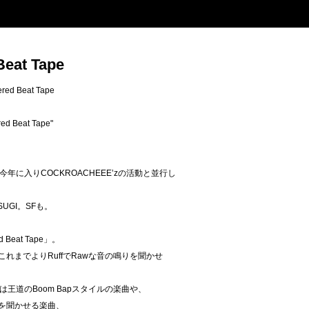
Beat Tape
red Beat Tape
d Beat Tape"
に入りCOCKROACHEEE’zの活動と並行し
UGI。SFも。
 Beat Tape」。
、これまでよりRuffでRawな音の鳴りを聞かせ
王道のBoom Bapスタイルの楽曲や、
開を聞かせる楽曲、