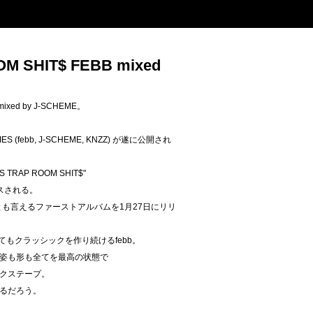
M SHIT$ FEBB mixed
ixed by J-SCHEME。
 (febb, J-SCHEME, KNZZ) が遂に公開され
TRAP ROOM SHIT$"
スされる。
とも言えるファーストアルバムを1月27日にリリ
してもクラッシックを作り続けるfebb。
姿も形も全てを最高の状態で
クステープ。
るだろう。