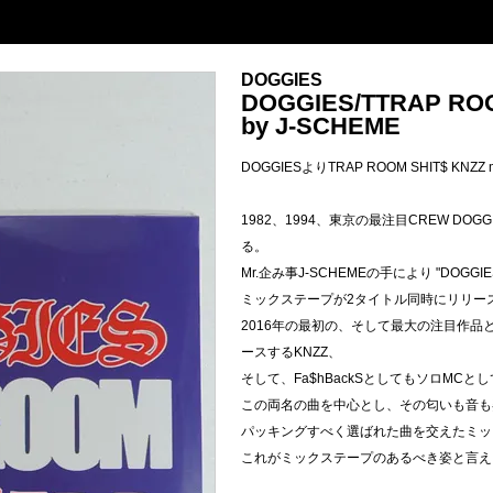
DOGGIES
DOGGIES/TTRAP ROO
by J-SCHEME
DOGGIESよりTRAP ROOM SHIT$ KNZZ m
1982、1994、東京の最注目CREW DOGGIES
る。
Mr.企み事J-SCHEMEの手により "DOGGIES 
ミックステープが2タイトル同時にリリー
2016年の最初の、そして最大の注目作品
ースするKNZZ、
そして、Fa$hBackSとしてもソロMCと
この両名の曲を中心とし、その匂いも音も
パッキングすべく選ばれた曲を交えたミッ
これがミックステープのあるべき姿と言え