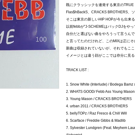
既にクラッシックを連発する東京のTRUE RA
Flas$hBackS、CRACKS BROTH
そこは東京の新しいHIP HOPが今も出来
以前febbが"J-SCHEMEはバックDJを
自分だと選ばない曲をやろうって言うんで
と言ってたのだけれど、このMIXは正にそ
新曲は収録されていないが、それでもここに広が
イメージとは違う顔がここでは存分に見る
TRACK LIST :
1. Snow White (Interlude) / Bodega Bamz 
2. WHATS GOOD/ Febb Ass Young Mason
3. Young Mason / CRACKS BROTHERS
4. urban 2011 / CRACKS BROTHERS
5. bellyTOPz / Raz Fresco & Chill Will
6. Scarface / Freddie Gibbs & Madlib
7. Sylvester Lundgren (Feat. Meyhem Laur
Alchemist