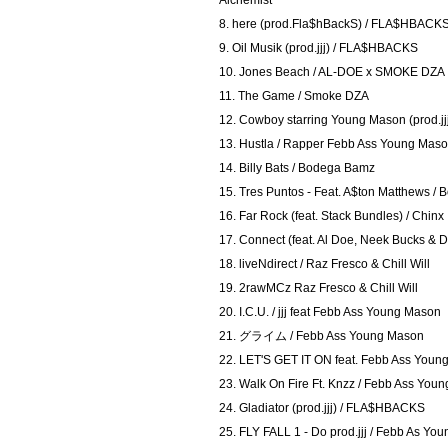
8. here (prod.Fla$hBackS) / FLA$HBACK
9. Oil Musik (prod.jjj) / FLA$HBACKS
10. Jones Beach / AL-DOE x SMOKE DZA
11. The Game / Smoke DZA
12. Cowboy starring Young Mason (prod.
13. Hustla / Rapper Febb Ass Young Mas
14. Billy Bats / Bodega Bamz
15. Tres Puntos - Feat. A$ton Matthews 
16. Far Rock (feat. Stack Bundles) / Chinx
17. Connect (feat. Al Doe, Neek Bucks & 
18. liveNdirect / Raz Fresco & Chill Will
19. 2rawMCz Raz Fresco & Chill Will
20. I.C.U. / jjj feat Febb Ass Young Mason
21. グライム / Febb Ass Young Mason
22. LET'S GET IT ON feat. Febb Ass Y
23. Walk On Fire Ft. Knzz / Febb Ass You
24. Gladiator (prod.jjj) / FLA$HBACKS
25. FLY FALL 1 - Do prod.jjj / Febb As Yo