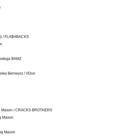
S
jjj) / FLA$HBACKS
on
/ Bodega BAMZ
Doley Berneys) / VDon
oung Mason / CRACKS BROTHERS
ng Mason
ung Mason