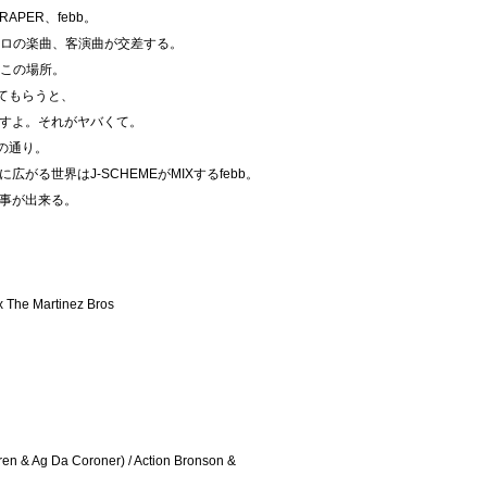
PER、febb。
ERS、ソロの楽曲、客演曲が交差する。
るこの場所。
やってもらうと、
すよ。それがヤバくて。
の通り。
る世界はJ-SCHEMEがMIXするfebb。
事が出来る。
x The Martinez Bros
en & Ag Da Coroner) / Action Bronson &