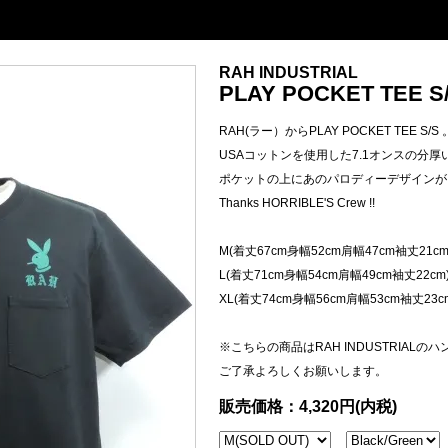
RAH INDUSTRIAL
PLAY POCKET TEE S/S
RAH(ラー）からPLAY POCKET TEE S/S 
USAコットンを使用した7.1オンスの分厚
ポケットの上にあのパロディーデザインが
Thanks HORRIBLE'S Crew !!
M(着丈67cm身幅52cm肩幅47cm袖丈21cm
L(着丈71cm身幅54cm肩幅49cm袖丈22cm
XL(着丈74cm身幅56cm肩幅53cm袖丈23c
※こちらの商品はRAH INDUSTRIAL
ご了承よろしくお願いします。
販売価格：4,320円(内税)